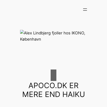
Spring
til
indhold
APOCO.DK ER
MERE END HAIKU