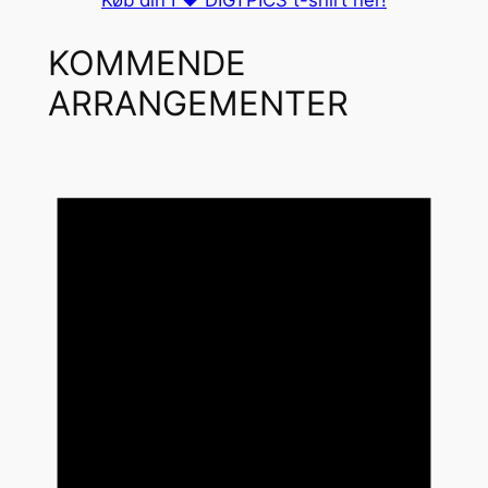
Køb din I ❤️ DIGTPICS t-shirt her!
KOMMENDE
ARRANGEMENTER