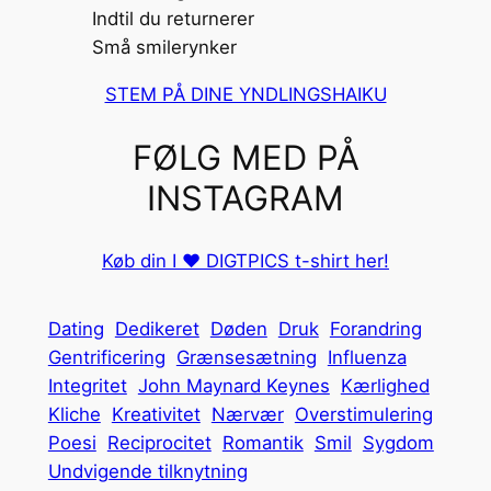
Indtil du returnerer
Små smilerynker
STEM PÅ DINE YNDLINGSHAIKU
FØLG MED PÅ
INSTAGRAM
Køb din I ❤️ DIGTPICS t-shirt her!
Dating
Dedikeret
Døden
Druk
Forandring
Gentrificering
Grænsesætning
Influenza
Integritet
John Maynard Keynes
Kærlighed
Kliche
Kreativitet
Nærvær
Overstimulering
Poesi
Reciprocitet
Romantik
Smil
Sygdom
Undvigende tilknytning