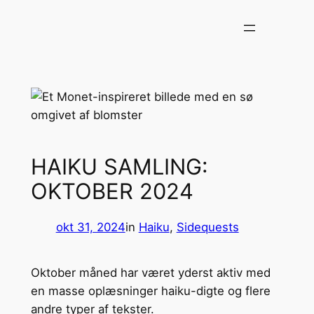
Spring
til
indhold
HAIKU SAMLING:
OKTOBER 2024
okt 31, 2024
in
Haiku
, 
Sidequests
Oktober måned har været yderst aktiv med
en masse oplæsninger haiku-digte og flere
andre typer af tekster.