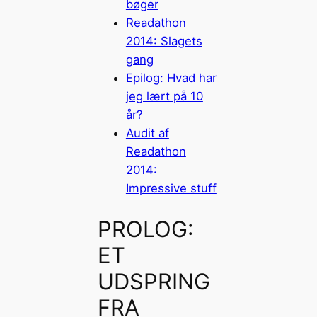
bøger
Readathon
2014: Slagets
gang
Epilog: Hvad har
jeg lært på 10
år?
Audit af
Readathon
2014:
Impressive stuff
PROLOG:
ET
UDSPRING
FRA