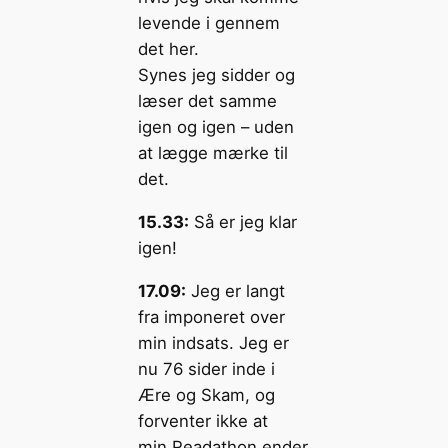
levende i gennem
det her.
Synes jeg sidder og
læser det samme
igen og igen – uden
at lægge mærke til
det.
15.33:
Så er jeg klar
igen!
17.09:
Jeg er langt
fra imponeret over
min indsats. Jeg er
nu 76 sider inde i
Ære og Skam, og
forventer ikke at
min Readathon ender