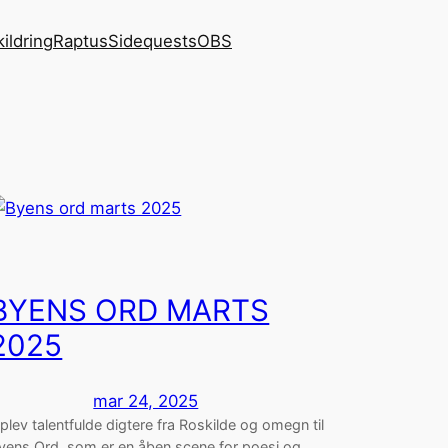
kildring
Raptus
Sidequests
OBS
BYENS ORD MARTS
2025
mar 24, 2025
plev talentfulde digtere fra Roskilde og omegn til
yens Ord, som er en åben scene for poesi og