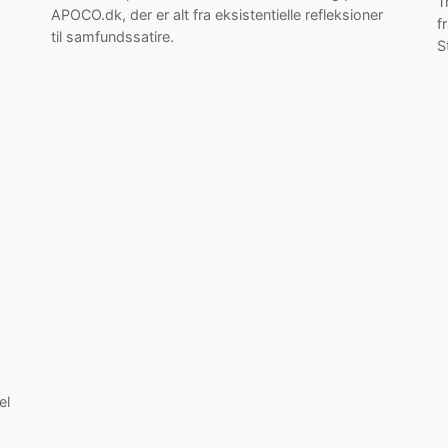
T
APOCO.dk, der er alt fra eksistentielle refleksioner
f
til samfundssatire.
S
el