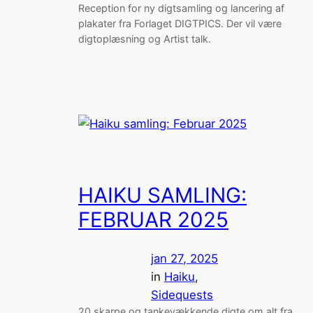
Reception for ny digtsamling og lancering af
plakater fra Forlaget DIGTPICS. Der vil være
digtoplæsning og Artist talk.
HAIKU SAMLING:
FEBRUAR 2025
jan 27, 2025
in
Haiku
, 
Sidequests
20 skarpe og tankevækkende digte om alt fra