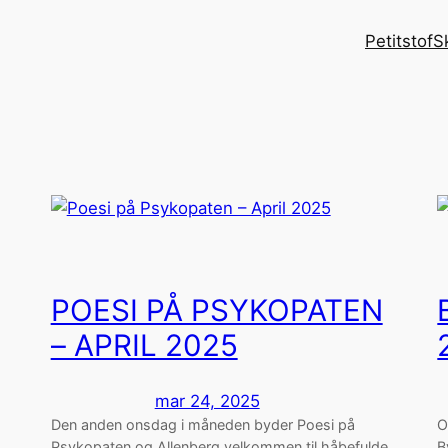
Petitstof
S
POESI PÅ PSYKOPATEN
– APRIL 2025
mar 24, 2025
Den anden onsdag i måneden byder Poesi på
O
Psykopaten og Allenberg velkommen til håbefulde
B