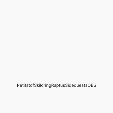
Petitstof
Skildring
Raptus
Sidequests
OBS