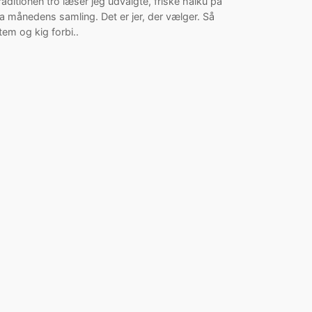
raditionen tro læser jeg udvalgte, friske haiku på
ra månedens samling. Det er jer, der vælger. Så
tem og kig forbi..