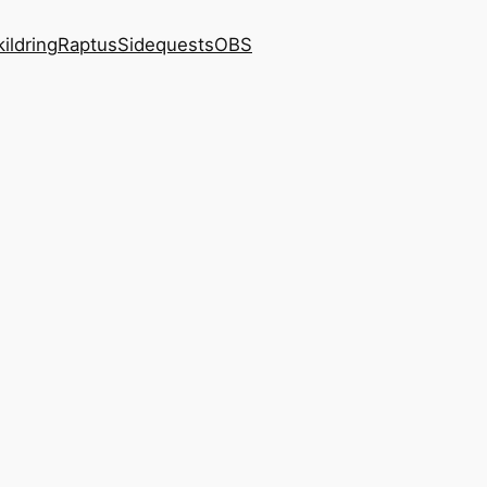
kildring
Raptus
Sidequests
OBS