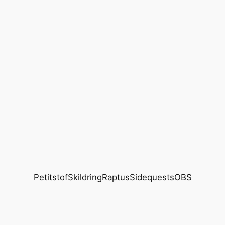
Petitstof
Skildring
Raptus
Sidequests
OBS