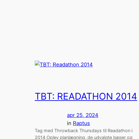
Spring
til
indhold
TBT: READATHON 2014
apr 25, 2024
in
Raptus
Tag med Throwback Thursdays til Readathon i
2014 Oplev planlægning, de udvalgte bøger og