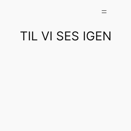
Spring
til
indhold
TIL VI SES IGEN