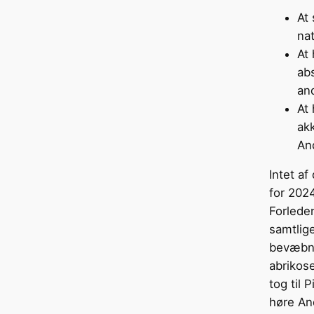
At 
na
At 
ab
an
At 
ak
An
Intet af
for 2024
Forlede
samtlige
bevæbne
abrikos
tog til 
høre An