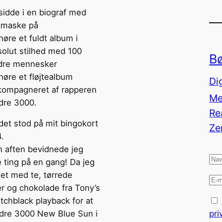
sidde i en biograf med
tmaske på
høre et fuldt album i
solut stilhed med 100
B
dre mennesker
høre et fløjtealbum
Di
kompagneret af rapperen
Me
dre 3000.
Re
 det stod på mit bingokort
Ze
.
n aften bevidnede jeg
 ting på en gang! Da jeg
t med te, tørrede
er og chokolade fra Tony’s
Pitchblack playback for at
pri
dre 3000 New Blue Sun i