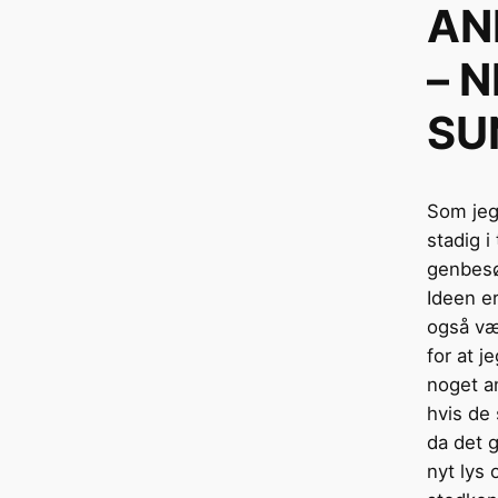
AN
– 
SU
Som jeg 
stadig i
genbes
Ideen er
også væ
for at j
noget an
hvis de 
da det g
nyt lys 