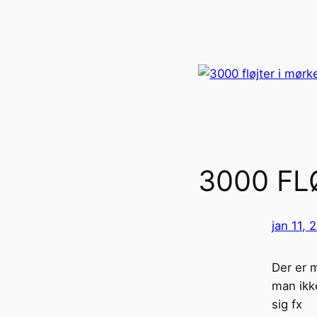
3000 FL
jan 11, 
Der er 
man ikke
sig fx