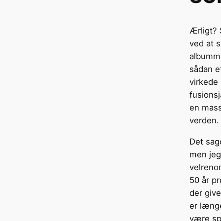
Ærligt? 
ved at 
albumme
sådan et
virkede 
fusionsj
en masse
verden.
Det sag
men jeg 
velreno
50 år pr
der giv
er læng
være sp