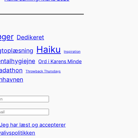
øger
Dedikeret
Haiku
gtoplæsning
Inspiration
ntalhygiejne
Ord i Karens Minde
adathon
Throwback Thursdays
nhavnen
Jeg har læst og accepterer
valivspolitikken