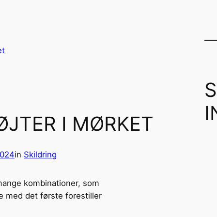
ØJTER I MØRKET
2024
in
Skildring
mange kombinationer, som
 med det første forestiller