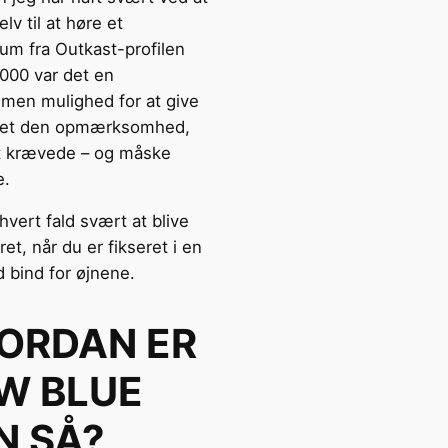
elv til at høre et
bum fra Outkast-profilen
000 var det en
en mulighed for at give
et den opmærksomhed,
 krævede – og måske
e.
 hvert fald svært at blive
ret, når du er fikseret i en
 bind for øjnene.
ORDAN ER
W BLUE
N SÅ?