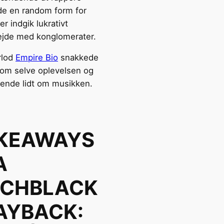
de en random form for
ler indgik lukrativt
jde med konglomerater.
rlod
Empire Bio
snakkede
 om selve oplevelsen og
dende lidt om musikken.
KEAWAYS
A
TCHBLACK
AYBACK: