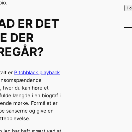
bio.
AD ER DET
GE DER
REGÅR?
talt er
Pitchblack playback
densomspændende
, hvor du kan høre et
fulde længde i en biograf i
ende mørke. Formålet er
pe sanserne og give en
tteoplevelse.
 jeg har haft svært ved at