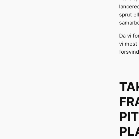
lancere
sprut el
samarbe
Da vi fo
vi mest
forsvin
TA
FR
PI
PL