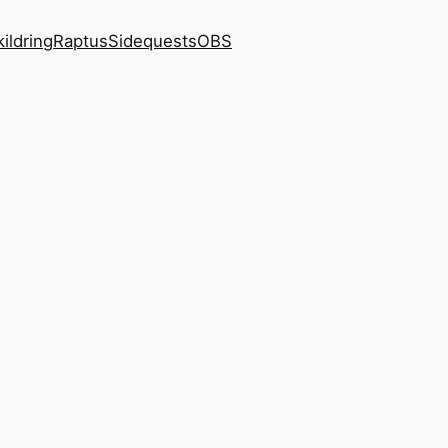
kildring
Raptus
Sidequests
OBS