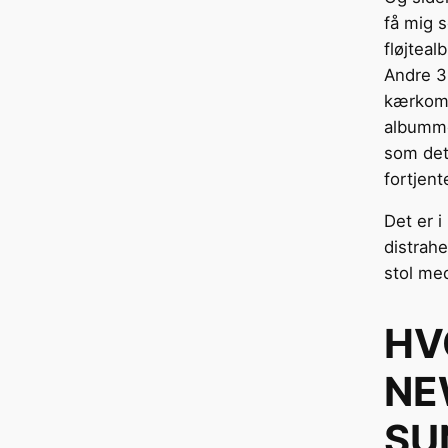
få mig s
fløjteal
Andre 3
kærkomm
albumm
som det
fortjent
Det er i
distrahe
stol med
HV
NE
SU