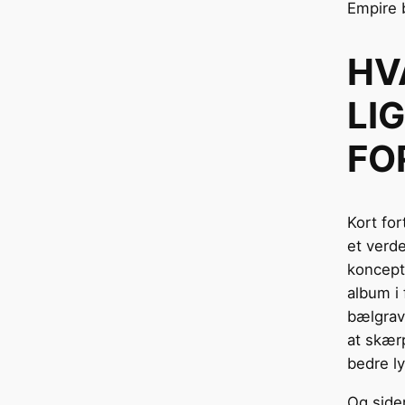
Empire 
HV
LI
FO
Kort for
et ver
koncept
album i 
bælgrav
at skær
bedre ly
Og siden