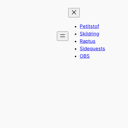
Spring
til
indhold
Petitstof
Skildring
Raptus
Sidequests
OBS