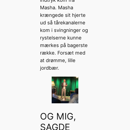
indtryk kom fra
Masha. Masha
krængede sit hjerte
ud så tårekanalerne
kom i svingninger og
rystelserne kunne
mærkes på bagerste
række. Forsæt med
at drømme, lille
jordbær.
OG MIG,
SAGDE