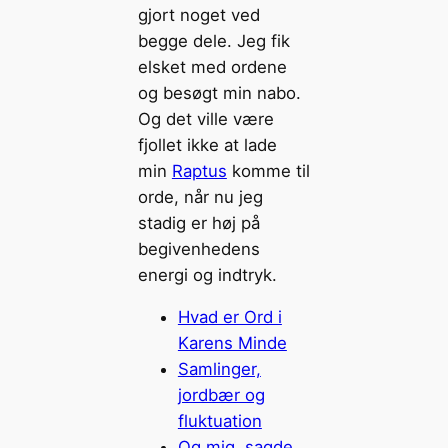
gjort noget ved
begge dele. Jeg fik
elsket med ordene
og besøgt min nabo.
Og det ville være
fjollet ikke at lade
min
Raptus
komme til
orde, når nu jeg
stadig er høj på
begivenhedens
energi og indtryk.
Hvad er Ord i
Karens Minde
Samlinger,
jordbær og
fluktuation
Og mig, sagde