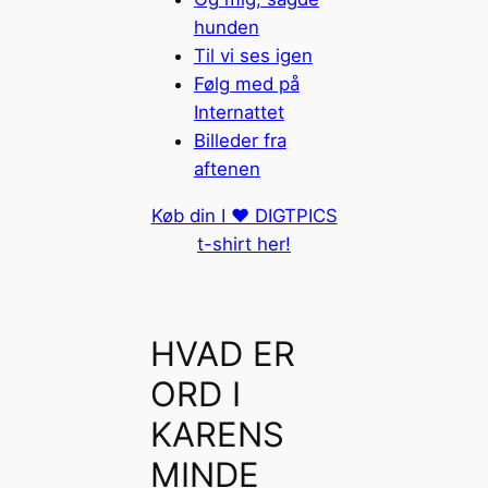
hunden
Til vi ses igen
Følg med på
Internattet
Billeder fra
aftenen
Køb din I ❤️ DIGTPICS
t-shirt her!
HVAD ER
ORD I
KARENS
MINDE