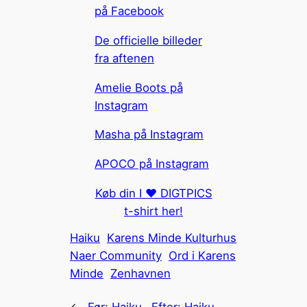
på Facebook
De officielle billeder
fra aftenen
Amelie Boots på
Instagram
Masha på Instagram
APOCO på Instagram
Køb din I ❤️ DIGTPICS
t-shirt her!
Haiku
Karens Minde Kulturhus
Naer Community
Ord i Karens
Minde
Zenhavnen
←
Før:
Haiku
Efter:
Haiku