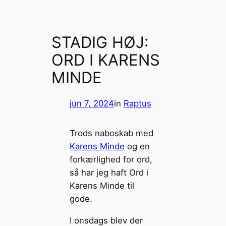
STADIG HØJ:
ORD I KARENS
MINDE
jun 7, 2024
in
Raptus
Trods naboskab med
Karens Minde
og en
forkærlighed for ord,
så har jeg haft Ord i
Karens Minde til
gode.
I onsdags blev der