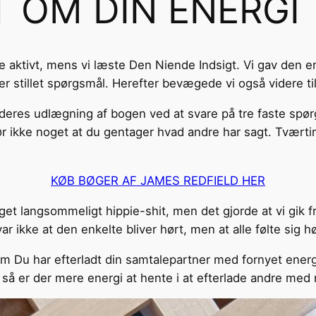
 OM DIN ENERGI
 aktivt, mens vi læste Den Niende Indsigt. Vi gav den en
er stillet spørgsmål. Herefter bevægede vi også videre t
d deres udlægning af bogen ved at svare på tre faste sp
ør ikke noget at du gentager hvad andre har sagt. Tværti
KØB BØGER AF JAMES REDFIELD HER
t langsommeligt hippie-shit, men det gjorde at vi gik f
ikke at den enkelte bliver hørt, men at alle følte sig hø
om Du har efterladt din samtalepartner med fornyet energi
t, så er der mere energi at hente i at efterlade andre me