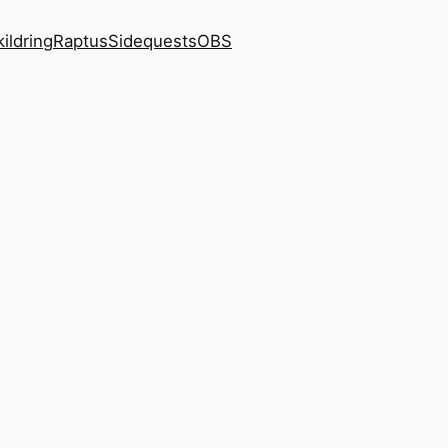
kildring
Raptus
Sidequests
OBS