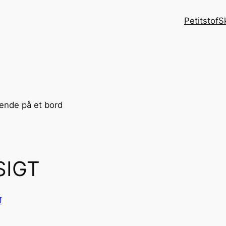
Petitstof
S
SIGT
f