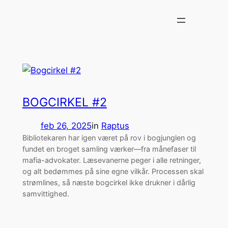
Spring
til
indhold
BOGCIRKEL #2
feb 26, 2025
in
Raptus
Bibliotekaren har igen været på rov i bogjunglen og
fundet en broget samling værker—fra månefaser til
mafia-advokater. Læsevanerne peger i alle retninger,
og alt bedømmes på sine egne vilkår. Processen skal
strømlines, så næste bogcirkel ikke drukner i dårlig
samvittighed.