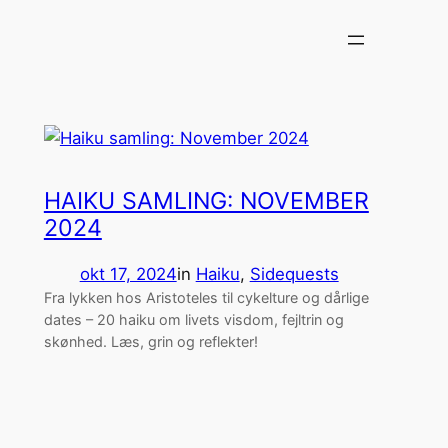
Spring
til
indhold
HAIKU SAMLING: NOVEMBER
2024
okt 17, 2024
in
Haiku
, 
Sidequests
Fra lykken hos Aristoteles til cykelture og dårlige
dates – 20 haiku om livets visdom, fejltrin og
skønhed. Læs, grin og reflekter!