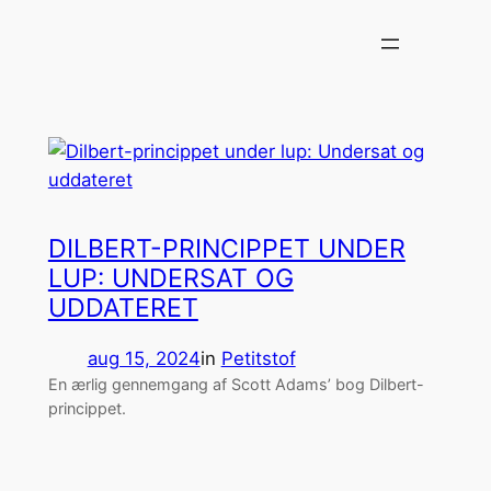
Spring
til
indhold
DILBERT-PRINCIPPET UNDER
LUP: UNDERSAT OG
UDDATERET
aug 15, 2024
in
Petitstof
En ærlig gennemgang af Scott Adams’ bog Dilbert-
princippet.