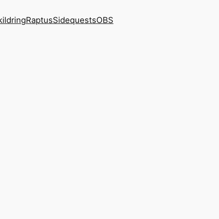
kildring
Raptus
Sidequests
OBS