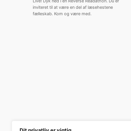
Live! Dyk ned i en Reverse Readathon. Du er
inviteret til at være en del af læsehestene
fælleskab. Kom og være med.
Dit privatliv er vigtig