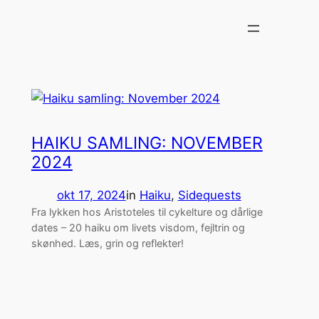
Spring
til
indhold
HAIKU SAMLING: NOVEMBER
2024
okt 17, 2024
in
Haiku
, 
Sidequests
Fra lykken hos Aristoteles til cykelture og dårlige
dates – 20 haiku om livets visdom, fejltrin og
skønhed. Læs, grin og reflekter!