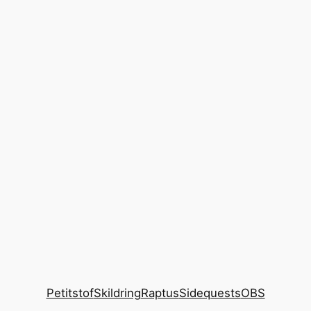
Petitstof
Skildring
Raptus
Sidequests
OBS