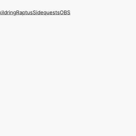
kildring
Raptus
Sidequests
OBS