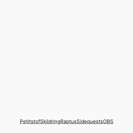
Petitstof
Skildring
Raptus
Sidequests
OBS