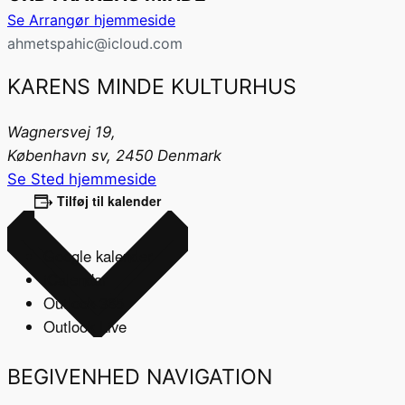
Se Arrangør hjemmeside
ahmetspahic@icloud.com
KARENS MINDE KULTURHUS
Wagnersvej 19,
København sv
,
2450
Denmark
Se Sted hjemmeside
Tilføj til kalender
Google kalender
iCalendar
Outlook 365
Outlook Live
BEGIVENHED NAVIGATION