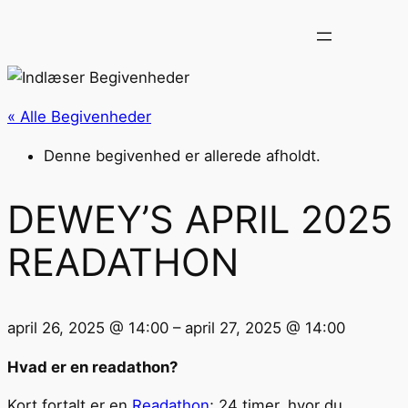
« Alle Begivenheder
Denne begivenhed er allerede afholdt.
DEWEY’S APRIL 2025
READATHON
april 26, 2025
@
14:00
–
april 27, 2025
@
14:00
Hvad er en readathon?
Kort fortalt er en
Readathon
; 24 timer, hvor du