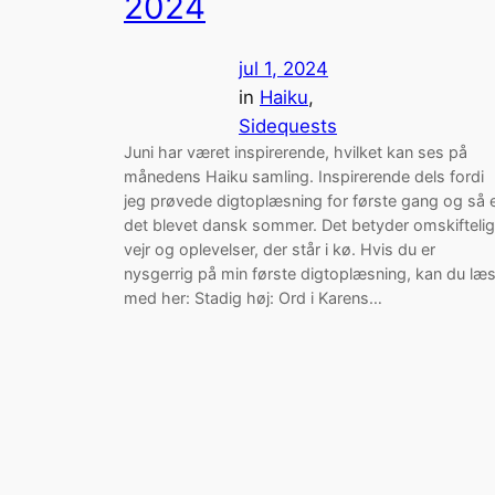
2024
jul 1, 2024
in
Haiku
, 
Sidequests
Juni har været inspirerende, hvilket kan ses på
månedens Haiku samling. Inspirerende dels fordi
jeg prøvede digtoplæsning for første gang og så 
det blevet dansk sommer. Det betyder omskiftelig
vejr og oplevelser, der står i kø. Hvis du er
nysgerrig på min første digtoplæsning, kan du læ
med her: Stadig høj: Ord i Karens…