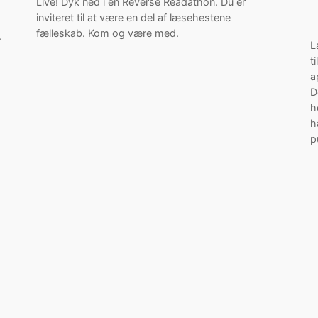
Live! Dyk ned i en Reverse Readathon. Du er
inviteret til at være en del af læsehestene
fælleskab. Kom og være med.
.
L
t
a
D
h
h
p