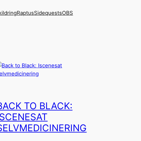
kildring
Raptus
Sidequests
OBS
BACK TO BLACK:
ISCENESAT
SELVMEDICINERING