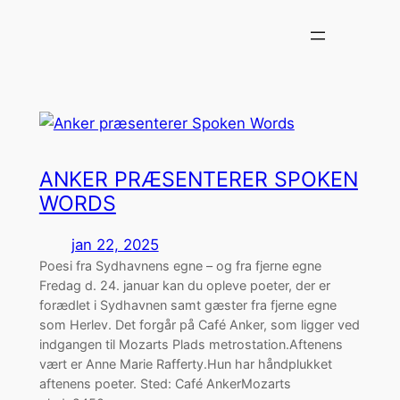
Spring
til
indhold
ANKER PRÆSENTERER SPOKEN
WORDS
jan 22, 2025
Poesi fra Sydhavnens egne – og fra fjerne egne
Fredag d. 24. januar kan du opleve poeter, der er
forædlet i Sydhavnen samt gæster fra fjerne egne
som Herlev. Det forgår på Café Anker, som ligger ved
indgangen til Mozarts Plads metrostation.Aftenens
vært er Anne Marie Rafferty.Hun har håndplukket
aftenens poeter. Sted: Café AnkerMozarts