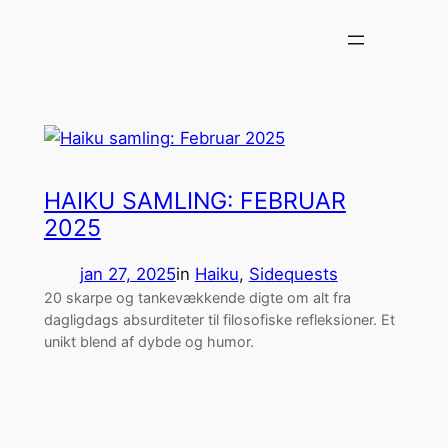
Spring
til
indhold
HAIKU SAMLING: FEBRUAR
2025
jan 27, 2025
in
Haiku
, 
Sidequests
20 skarpe og tankevækkende digte om alt fra
dagligdags absurditeter til filosofiske refleksioner. Et
unikt blend af dybde og humor.